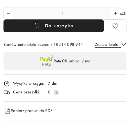
Ilość
szt.
Do koszyka
Zamówienie telefoniczne: +48 514 098 944
Zostaw telefon
Dostępność
Rata 0% już od:
/ mc
,
Wyślij
płatność
i
Wysyłka w ciągu:
7 dni
dostawa
Cena przesyłki:
0
Pobierz produkt do PDF