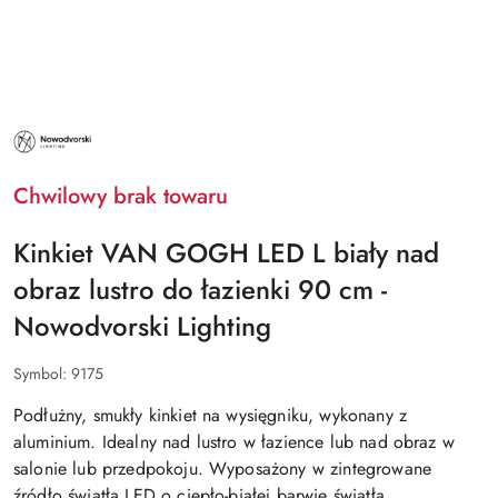
NAZWA
PRODUCENTA:
NOWODVORSKI
LIGHTING
Chwilowy brak towaru
Kinkiet VAN GOGH LED L biały nad
obraz lustro do łazienki 90 cm -
Nowodvorski Lighting
Symbol:
9175
Podłużny, smukły kinkiet na wysięgniku, wykonany z
aluminium. Idealny nad lustro w łazience lub nad obraz w
salonie lub przedpokoju. Wyposażony w zintegrowane
źródło światła LED o ciepło-białej barwie światła.