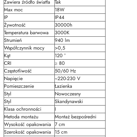
Zawiera źródło światła
Tak
Max moc
18W
IP
IP44
Żywotność
30000h
Temperatura barwowa
3000K
Strumień
940 lm
Współczynnik mocy
>0,5
Kąt
120 °
CRI
≥ 80
Częstotliwość
50/60 Hz
Napięcie
~220-230 V
Pomieszczenie
Łazienka
Styl
Nowoczesny
Styl
Skandynawski
Klasa ochronności
I
Metoda montażu
Montaż bezpośredni
Wysokość opakowania
7 cm
Szerokość opakowania
15 cm