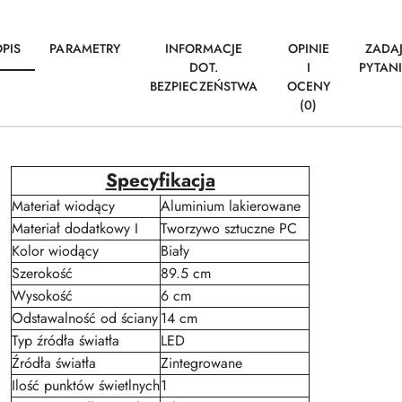
PIS
PARAMETRY
INFORMACJE
OPINIE
ZADA
DOT.
I
PYTAN
BEZPIECZEŃSTWA
OCENY
(0)
Specyfikacja
Materiał wiodący
Aluminium lakierowane
Materiał dodatkowy I
Tworzywo sztuczne PC
Kolor wiodący
Biały
Szerokość
89.5 cm
Wysokość
6 cm
Odstawalność od ściany
14 cm
Typ źródła światła
LED
Źródła światła
Zintegrowane
Ilość punktów świetlnych
1