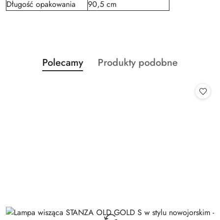
Długość opakowania
90,5 cm
Produkty
Produkty
Polecamy
Produkty podobne
Pomiń karuzelę produktów
o
o
statusie:
statusie: