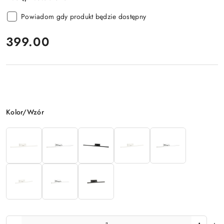
Powiadom gdy produkt będzie dostępny
cena:
399.00
Wariant
Kolor/Wzór
Ilość