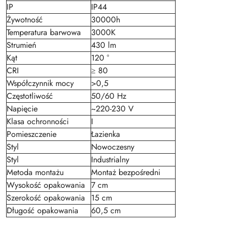
IP
IP44
Żywotność
30000h
Temperatura barwowa
3000K
Strumień
430 lm
Kąt
120 °
CRI
≥ 80
Współczynnik mocy
>0,5
Częstotliwość
50/60 Hz
Napięcie
~220-230 V
Klasa ochronności
I
Pomieszczenie
Łazienka
Styl
Nowoczesny
Styl
Industrialny
Metoda montażu
Montaż bezpośredni
Wysokość opakowania
7 cm
Szerokość opakowania
15 cm
Długość opakowania
60,5 cm