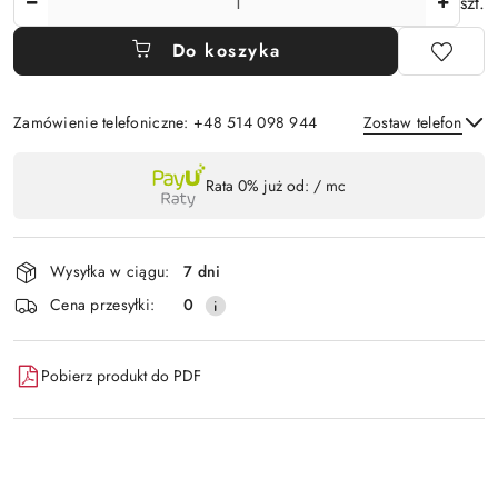
szt.
Do koszyka
Zamówienie telefoniczne: +48 514 098 944
Zostaw telefon
Dostępność
Rata 0% już od:
/ mc
,
Wyślij
płatność
i
Wysyłka w ciągu:
7 dni
dostawa
Cena przesyłki:
0
Pobierz produkt do PDF