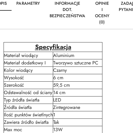
PIS
PARAMETRY
INFORMACJE
OPINIE
ZADA
DOT.
I
PYTAN
BEZPIECZEŃSTWA
OCENY
(0)
Specyfikacja
Materiał wiodący
Aluminium
Materiał dodatkowy I
Tworzywo sztuczne PC
Kolor wiodący
Czarny
Wysokość
6 cm
Szerokość
59,5 cm
Odstawalność od ściany
14 cm
Typ źródła światła
LED
Źródła światła
Zintegrowane
Ilość punktów świetlnych
1
Zawiera źródło światła
Tak
Max moc
13W