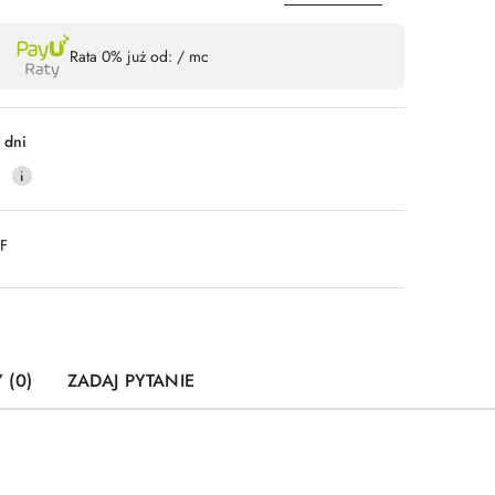
Wyślij
Rata 0% już od:
/ mc
 dni
0
DF
 (0)
ZADAJ PYTANIE