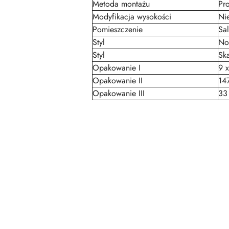
Metoda montażu
Pr
Modyfikacja wysokości
Ni
Pomieszczenie
Sa
Styl
No
Styl
Sk
Opakowanie I
9 
Opakowanie II
14
Opakowanie III
33
Pomiń karuzelę produktów