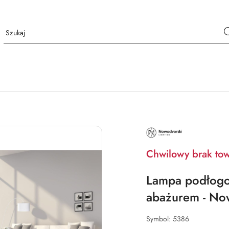
NAZWA
PRODUCENTA:
NOWODVORSKI
LIGHTING
Chwilowy brak to
Lampa podłogo
abażurem - Now
Symbol:
5386