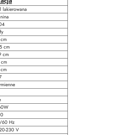
acja
l lakierowana
anina
04
ły
 cm
5 cm
9 cm
 cm
 cm
7
mienne
e
60W
20
/60 Hz
20-230 V