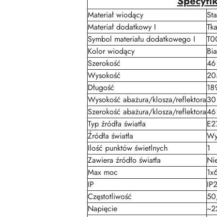
Specyfik
Materiał wiodący
Sta
Materiał dodatkowy I
Tk
Symbol materiału dodatkowego I
T0
Kolor wiodący
Bia
Szerokość
46
Wysokość
20
Długość
18
Wysokość abażura/klosza/reflektora
30
Szerokość abażura/klosza/reflektora
46
Typ źródła światła
E2
Źródła światła
Wy
Ilość punktów świetlnych
1
Zawiera źródło światła
Ni
Max moc
1x
IP
IP
Częstotliwość
50
Napięcie
~2