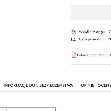
Dostępność
,
płatność
i
Wysyłka w ciągu:
7
dostawa
Cena przesyłki:
Pobierz produkt do P
INFORMACJE DOT. BEZPIECZEŃSTWA
OPINIE I OCENY