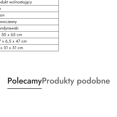
odukt wolnostojący
e
lon
woczesny
andynawski
x 50 x 65 cm
7 x 6,5 x 47 cm
 x 51 x 51 cm
Produkty
Produkty
Polecamy
Produkty podobne
o
o
statusie:
statusie: