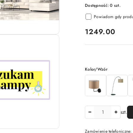
Dostępność:
0
szt.
Powiadom gdy produk
cena:
1249.00
Wariant
Kolor/Wzór
Ilość
szt.
Zamówienie telefoniczne