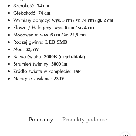
Szerokość:
74 cm
Głębokość:
74 cm
Wymiary obręczy:
wys. 5 cm / śr. 74 cm / gł. 2 cm
Klosze / Halogeny:
wys. 6 cm / śr. 4 cm
Mocowanie:
wys. 6 cm / śr. 22,5 cm
Rodzaj gwintu:
LED SMD
Moc:
62,5W
Barwa światła:
3000K (ciepło-biała)
Strumień świetlny:
5000 lm
Źródło światła w komplecie:
Tak
Napięcie zasilania:
230V
Produkty
Produkty
Polecamy
Produkty podobne
Pomiń karuzelę produktów
o
o
statusie:
statusie: