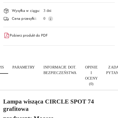
płatność
i
Wysyłka w ciągu:
3 dni
dostawa
Cena przesyłki:
0
Pobierz produkt do PDF
IS
PARAMETRY
INFORMACJE DOT.
OPINIE
ZADA
BEZPIECZEŃSTWA
I
PYTAN
OCENY
(0)
Lampa wisząca CIRCLE SPOT 74
grafitowa