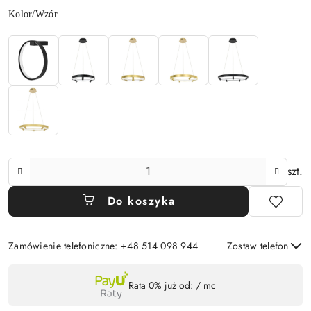
Wariant
Kolor/Wzór
Ilość
szt.
Do koszyka
Zamówienie telefoniczne: +48 514 098 944
Zostaw telefon
Dostępność
Rata 0% już od:
/ mc
,
Wyślij