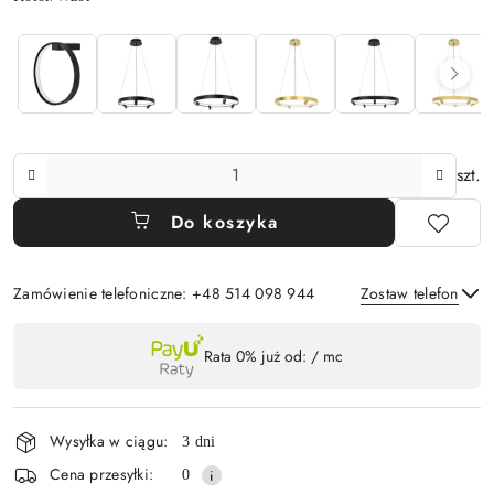
Ilość
szt.
Do koszyka
Zamówienie telefoniczne: +48 514 098 944
Zostaw telefon
Dostępność
Rata 0% już od:
/ mc
,
Wyślij
płatność
i
Wysyłka w ciągu:
3 dni
dostawa
Cena przesyłki:
0