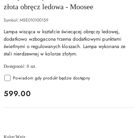
złota obręcz ledowa - Moosee
Symbol:
MSE010100159
Lampa wisząca w kształcie świecącej obręczy ledowej,
dodatkowo wzbogacona trzema dodatkowymi punktami
świetlnymi o regulowanych kloszach. Lampa wykonana ze
stali nierdzewnej w kolorze złotym.
Dostępność:
0
szt.
Powiadom gdy produkt będzie dostępny
cena:
599.00
Wariant
Kolor/Wzór