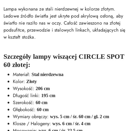
Lampa wykonana ze stali nierdzewnej w kolorze złotym.
Ledowe źródło światła jest ukryte pod akrylową osłoną, aby
światło nie raziło nas w oczy. Całość zawieszono na złotej
podsufitce, przewodzie i stalowych linkach, układających się
w kształt stożka.
Szczegóły lampy wiszącej CIRCLE SPOT
60 złotej:
Materiał:
Stal nierdzewna
Kolor:
Złoty
Wysokość:
206 cm
Długość linki:
195 cm
Szerokość:
60 cm
Głębokość:
60 cm
Wymiary obręczy:
wys. 5 cm / śr. 60 cm / gł. 2 cm
Klosze / Halogeny:
wys. 6 cm / śr. 4 cm
Mocowanie:
wys. 6 cm / śr. 22,5 cm