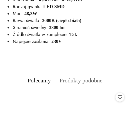
Rodzaj gwintu:
LED SMD
Moc:
48,3W
Barwa światła:
3000K (ciepło-biała)
Strumień świetlny:
3800 lm
Źródło światła w komplecie:
Tak
Napięcie zasilania:
230V
Produkty
Produkty
Polecamy
Produkty podobne
Pomiń karuzelę produktów
o
o
statusie:
statusie: