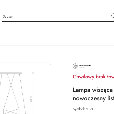
NAZWA
PRODUCENTA:
NOWODVORSKI
LIGHTING
Chwilowy brak to
Lampa wisząca 
nowoczesny lis
Symbol:
9191