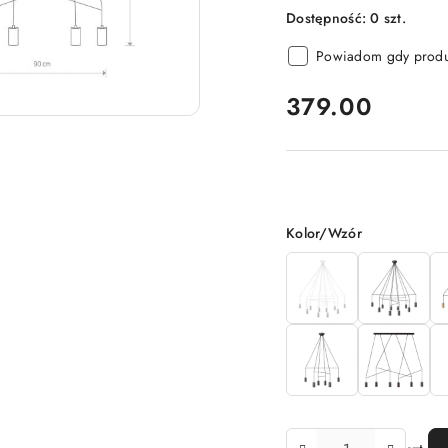
Dostępność:
0
szt.
Powiadom gdy produk
cena:
379.00
Wariant
Kolor/Wzór
Ilość