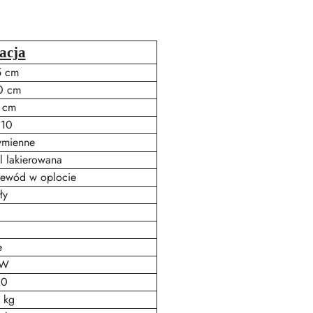
acja
5 cm
0 cm
 cm
10
mienne
l lakierowana
zewód w oplocie
ły
e
5W
20
 kg