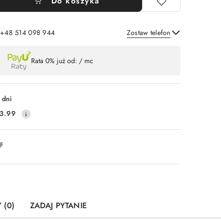
Do koszyka
: +48 514 098 944
Zostaw telefon
Wyślij
Rata 0% już od:
/ mc
 dni
3.99
DF
 (0)
ZADAJ PYTANIE