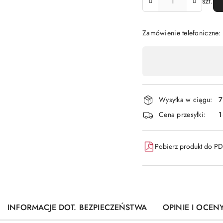
szt.
Zamówienie telefoniczne
Dostępność
,
płatność
i
Wysyłka w ciągu:
7
dostawa
Cena przesyłki:
1
Pobierz produkt do P
INFORMACJE DOT. BEZPIECZEŃSTWA
OPINIE I OCENY