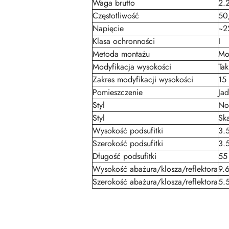
Waga brutto
2.
Częstotliwość
50
Napięcie
~2
Klasa ochronności
I
Metoda montażu
Mo
Modyfikacja wysokości
Tak
Zakres modyfikacji wysokości
15
Pomieszczenie
Jad
Styl
No
Styl
Sk
Wysokość podsufitki
3.
Szerokość podsufitki
3.
Długość podsufitki
55
Wysokość abażura/klosza/reflektora
9.
Szerokość abażura/klosza/reflektora
5.