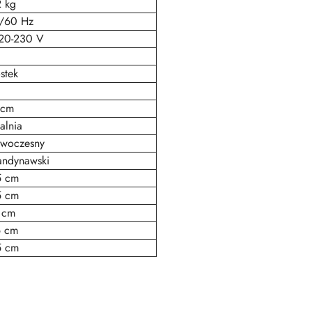
2 kg
/60 Hz
20-230 V
stek
 cm
alnia
woczesny
andynawski
5 cm
5 cm
 cm
6 cm
5 cm