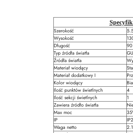
Specyfik
Szerokość
5.
Wysokość
13
Długość
90
Typ źródła światła
GU
Źródła światła
Wy
Materiał wiodący
Sta
Materiał dodatkowy I
Pr
Kolor wiodący
Bia
Ilość punktów świetlnych
4
Ilość sekcji świetlnych
1
Zawiera źródło światła
Ni
Max moc
3
IP
IP
Waga netto
2.1