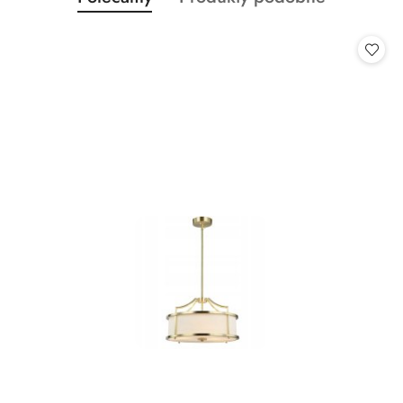
Pomiń karuzelę produktów
o
o
statusie:
statusie: