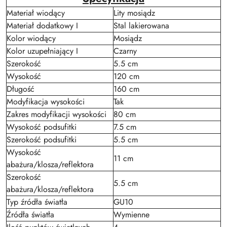
Materiał wiodący
Lity mosiądz
Materiał dodatkowy I
Stal lakierowana
Kolor wiodący
Mosiądz
Kolor uzupełniający I
Czarny
Szerokość
5.5 cm
Wysokość
120 cm
Długość
160 cm
Modyfikacja wysokości
Tak
Zakres modyfikacji wysokości
80 cm
Wysokość podsufitki
7.5 cm
Szerokość podsufitki
5.5 cm
Wysokość
11 cm
abażura/klosza/reflektora
Szerokość
5.5 cm
abażura/klosza/reflektora
Typ źródła światła
GU10
Źródła światła
Wymienne