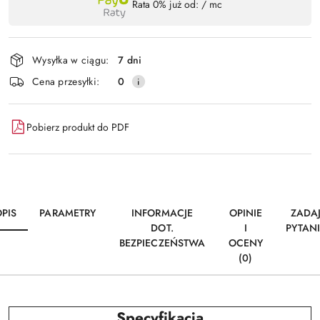
Rata 0% już od:
/ mc
,
Wyślij
płatność
i
Wysyłka w ciągu:
7 dni
dostawa
Cena przesyłki:
0
Pobierz produkt do PDF
PIS
PARAMETRY
INFORMACJE
OPINIE
ZADA
DOT.
I
PYTAN
BEZPIECZEŃSTWA
OCENY
(0)
Specyfikacja