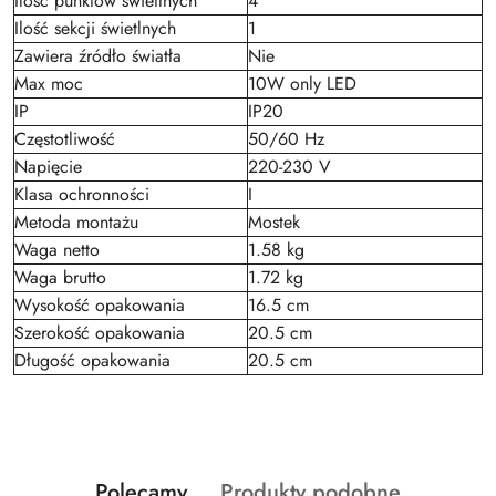
Ilość punktów świetlnych
4
Ilość sekcji świetlnych
1
Zawiera źródło światła
Nie
Max moc
10W only LED
IP
IP20
Częstotliwość
50/60 Hz
Napięcie
220-230 V
Klasa ochronności
I
Metoda montażu
Mostek
Waga netto
1.58 kg
Waga brutto
1.72 kg
Wysokość opakowania
16.5 cm
Szerokość opakowania
20.5 cm
Długość opakowania
20.5 cm
Produkty
Produkty
Polecamy
Produkty podobne