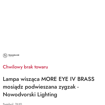
NAZWA
PRODUCENTA:
NOWODVORSKI
LIGHTING
Chwilowy brak towaru
Lampa wisząca MORE EYE IV BRASS
mosiądz podwieszana zygzak -
Nowodvorski Lighting
Symbol:
7610