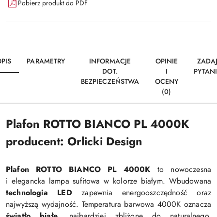
Pobierz produkt do PDF
PIS
PARAMETRY
INFORMACJE
OPINIE
ZADA
DOT.
I
PYTAN
BEZPIECZEŃSTWA
OCENY
(0)
Plafon ROTTO BIANCO PL 4000K
producent: Orlicki Design
Plafon ROTTO BIANCO PL 4000K
to nowoczesna
i elegancka lampa sufitowa w kolorze białym. Wbudowana
technologia LED
zapewnia energooszczędność oraz
najwyższą wydajność. Temperatura barwowa 4000K oznacza
światło białe
, najbardziej zbliżone do naturalnego,