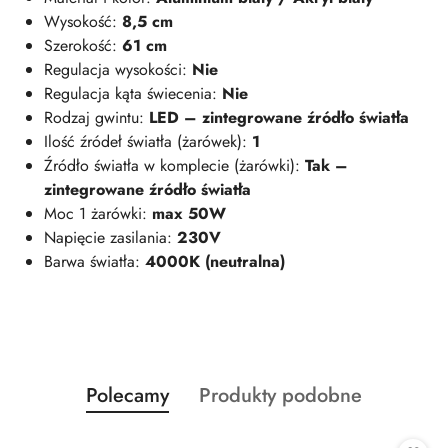
Wysokość:
8,5 cm
Szerokość:
61 cm
Regulacja wysokości:
Nie
Regulacja kąta świecenia:
Nie
Rodzaj gwintu:
LED – zintegrowane źródło światła
Ilość źródeł światła (żarówek):
1
Źródło światła w komplecie (żarówki):
Tak –
zintegrowane źródło światła
Moc 1 żarówki:
max 50W
Napięcie zasilania:
230V
Barwa światła:
4000K (neutralna)
Produkty
Produkty
Polecamy
Produkty podobne
Pomiń karuzelę produktów
o
o
statusie:
statusie: