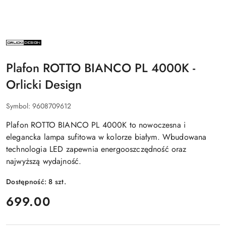
NAZWA
PRODUCENTA:
ORLICKI
DESIGN
Plafon ROTTO BIANCO PL 4000K -
Orlicki Design
Symbol:
9608709612
Plafon ROTTO BIANCO PL 4000K to nowoczesna i
elegancka lampa sufitowa w kolorze białym. Wbudowana
technologia LED zapewnia energooszczędność oraz
najwyższą wydajność.
Dostępność:
8
szt.
cena:
699.00