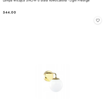
Lampa wisząca SNOW 6 biała nowoczesna - Light Prestige
544.00
Cena: