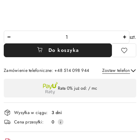
Ilość
szt.
Do koszyka
Zamówienie telefoniczne: +48 514 098 944
Zostaw telefon
Dostępność
Rata 0% już od:
/ mc
,
Wyślij
płatność
i
Wysyłka w ciągu:
3 dni
dostawa
Cena przesyłki:
0