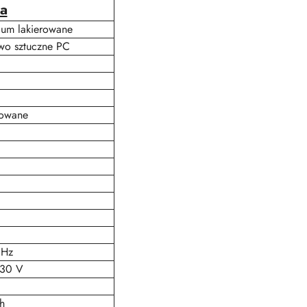
ja
ium lakierowane
wo sztuczne PC
rowane
 Hz
230 V
h