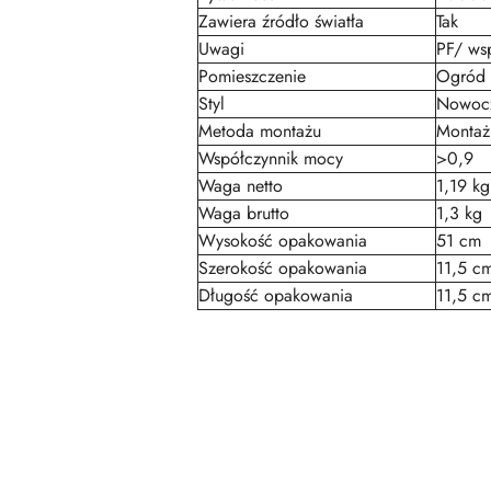
Zawiera źródło światła
Tak
Uwagi
PF/ ws
Pomieszczenie
Ogród
Styl
Nowocz
Metoda montażu
Montaż
Współczynnik mocy
>0,9
Waga netto
1,19 kg
Waga brutto
1,3 kg
Wysokość opakowania
51 cm
Szerokość opakowania
11,5 c
Długość opakowania
11,5 c
Pomiń karuzelę produktów