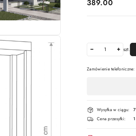
cena:
389.00
Ilość
szt.
Zamówienie telefoniczne
Dostępność
,
płatność
i
Wysyłka w ciągu:
7
dostawa
Cena przesyłki:
1