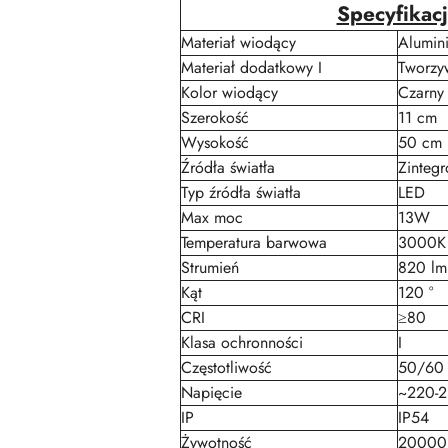
Specyfikac
Materiał wiodący
Alumin
Materiał dodatkowy I
Tworzy
Kolor wiodący
Czarny
Szerokość
11 cm
Wysokość
50 cm
Źródła światła
Zinteg
Typ źródła światła
LED
Max moc
13W
Temperatura barwowa
3000K
Strumień
820 lm
Kąt
120 °
CRI
≥80
Klasa ochronności
I
Częstotliwość
50/60
Napięcie
~220-
IP
IP54
Żywotność
20000