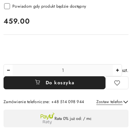
Powiadom gdy produkt będzie dostępny
cena:
459.00
Ilość
szt.
Do koszyka
Zamówienie telefoniczne: +48 514 098 944
Zostaw telefon
Dostępność
Rata 0% już od:
/ mc
,
Wyślij
płatność