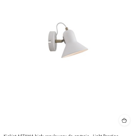
Kinkiet ASTAMA biały regulowany do czytania - Light Prestige