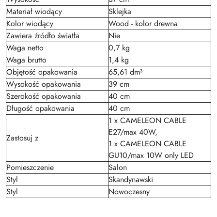
Materiał wiodący
Sklejka
Kolor wiodący
Wood - kolor drewna
Zawiera źródło światła
Nie
Waga netto
0,7 kg
Waga brutto
1,4 kg
Objętość opakowania
65,61 dm³
Wysokość opakowania
39 cm
Szerokość opakowania
40 cm
Długość opakowania
40 cm
1 x CAMELEON CABLE
E27/max 40W,
Zastosuj z
1 x CAMELEON CABLE
GU10/max 10W only LED
Pomieszczenie
Salon
Styl
Skandynawski
Styl
Nowoczesny