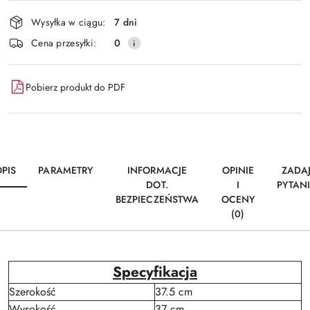
i
Wysyłka w ciągu:
7 dni
dostawa
Cena przesyłki:
0
Pobierz produkt do PDF
PIS
PARAMETRY
INFORMACJE
OPINIE
ZADA
DOT.
I
PYTAN
BEZPIECZEŃSTWA
OCENY
(0)
Specyfikacja
Szerokość
37.5 cm
Wysokość
37 cm