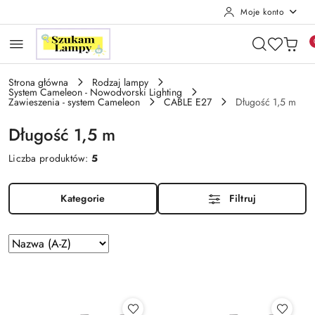
Moje konto
Przejdź do treści głównej
Przejdź do wyszukiwarki
Przejdź do moje konto
Przejdź do menu głównego
Przejdź do stopki
Strona główna
Rodzaj lampy
System Cameleon - Nowodvorski Lighting
Zawieszenia - system Cameleon
CABLE E27
Długość 1,5 m
Długość 1,5 m
Liczba produktów:
5
Kategorie
Filtruj
Zastosowano
Sortuj
według
sortowanie:
Nazwa
(A-
Z).