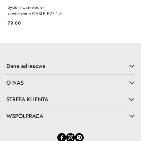
System Cameleon -
zawieszenie CABLE E27 1,5 M
czarny / mosiądz -
79.00
Cena:
Nowodvorski Lighting
Dane adresowe
O NAS
STREFA KLIENTA
WSPÓŁPRACA