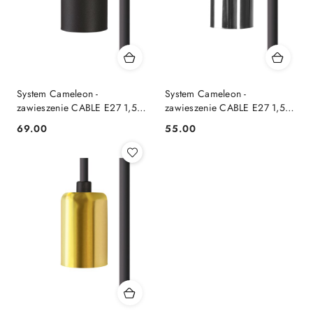
System Cameleon -
System Cameleon -
zawieszenie CABLE E27 1,5 M
zawieszenie CABLE E27 1,5 M
czarne - Nowodvorski
czarny / chrom -
69.00
55.00
Cena:
Cena:
Lighting
Nowodvorski Lighting