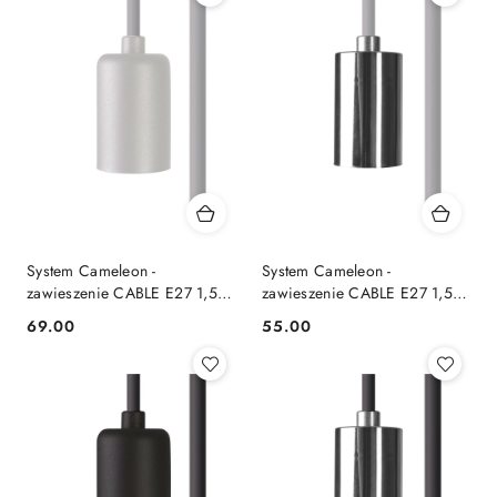
System Cameleon -
System Cameleon -
zawieszenie CABLE E27 1,5 M
zawieszenie CABLE E27 1,5 M
białe - Nowodvorski Lighting
biały / chrom - Nowodvorski
69.00
55.00
Cena:
Cena:
Lighting