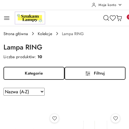
Moje konto
Przejdź do treści głównej
Przejdź do wyszukiwarki
Przejdź do moje konto
Przejdź do menu głównego
Przejdź do stopki
Strona główna
Kolekcje
Lampa RING
Lampa RING
Liczba produktów:
10
Kategorie
Filtruj
Zastosowano
Sortuj
według
sortowanie:
Nazwa
(A-
Z).