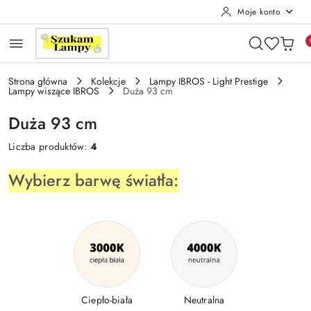
Moje konto
Przejdź do treści głównej
Przejdź do wyszukiwarki
Przejdź do moje konto
Przejdź do menu głównego
Przejdź do stopki
Strona główna
Kolekcje
Lampy IBROS - Light Prestige
Lampy wiszące IBROS
Duża 93 cm
Duża 93 cm
Liczba produktów:
4
Wybierz barwę światła:
Ciepło-biała
Neutralna