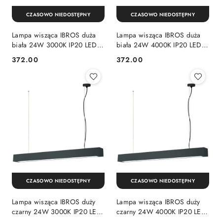
CZASOWO NIEDOSTĘPNY
CZASOWO NIEDOSTĘPNY
Lampa wisząca IBROS duża
Lampa wisząca IBROS duża
biała 24W 3000K IP20 LED
biała 24W 4000K IP20 LED
nad stół do biura - Light
nad stół do biura - Light
372.00
372.00
Cena:
Cena:
Prestige
Prestige
CZASOWO NIEDOSTĘPNY
CZASOWO NIEDOSTĘPNY
Lampa wisząca IBROS duży
Lampa wisząca IBROS duży
czarny 24W 3000K IP20 LED
czarny 24W 4000K IP20 LED