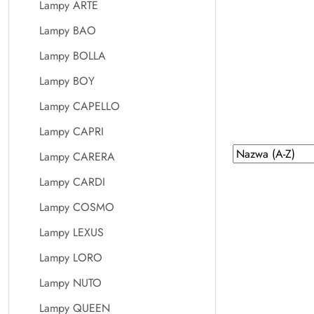
Lampy ARTE
Lampy BAO
Lampy BOLLA
Lampy BOY
Lampy CAPELLO
Lampy CAPRI
Zastosowano
Sortuj
Lampy CARERA
według
sortowanie:
Lampy CARDI
Nazwa
(A-
Lampy COSMO
Z).
Lampy LEXUS
Lampy LORO
Lampy NUTO
Lampy QUEEN