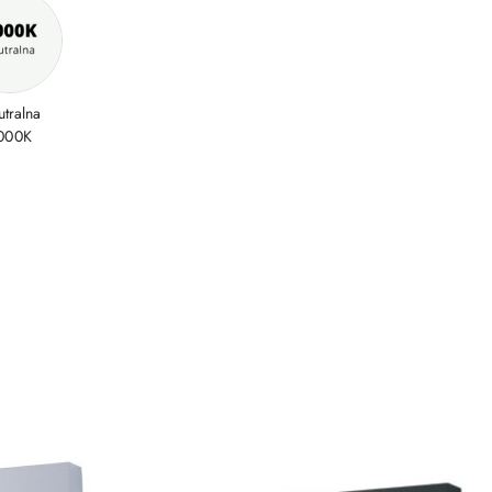
tralna
000K