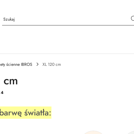
iety ścienne IBROS
XL 120 cm
0 cm
:
4
barwę światła: