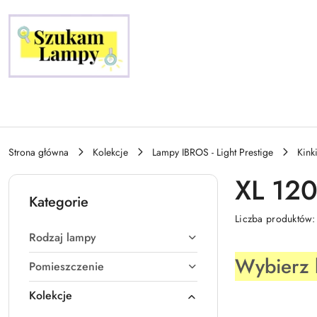
Przejdź do treści głównej
Przejdź do wyszukiwarki
Przejdź do moje konto
Przejdź do menu głównego
Przejdź do stopki
Strona główna
Kolekcje
Lampy IBROS - Light Prestige
Kink
XL 12
Kategorie
Liczba produktów
Rodzaj lampy
Wybierz 
Pomieszczenie
Kolekcje