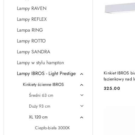
Lampy RAVEN
Lampy REFLEX
Lampa RING
Lampy ROTTO
Lampy SANDRA
Lampy w stylu hampton
CZA
Lampy IBROS - Light Prestige
Kinkiet IBROS b
łazienkowy nad lu
Kinkiety ścienne IBROS
325.00
Cena:
Średni 63 cm
Duży 93 cm
XL 120 cm
Ciepło-biała 3000K