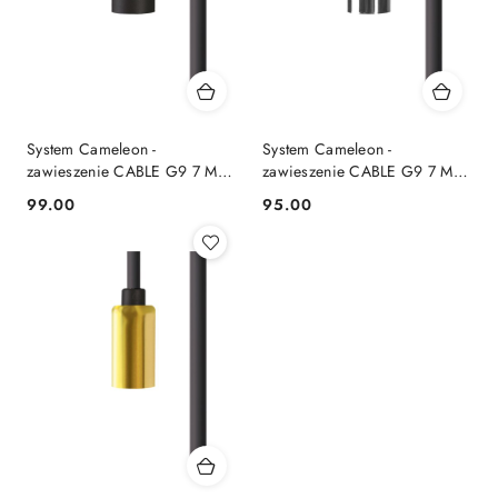
System Cameleon -
System Cameleon -
zawieszenie CABLE G9 7 M
zawieszenie CABLE G9 7 M
czarne - Nowodvorski
czarny / chrom -
99.00
95.00
Cena:
Cena:
Lighting
Nowodvorski Lighting