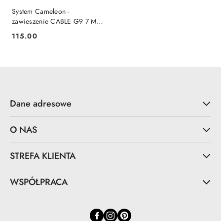
System Cameleon -
zawieszenie CABLE G9 7 M
czarny / mosiądz -
115.00
Cena:
Nowodvorski Lighting
Dane adresowe
O NAS
STREFA KLIENTA
WSPÓŁPRACA