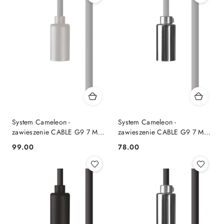
System Cameleon -
System Cameleon -
zawieszenie CABLE G9 7 M
zawieszenie CABLE G9 7 M
białe - Nowodvorski Lighting
biały / chrom - Nowodvorski
99.00
78.00
Cena:
Cena:
Lighting