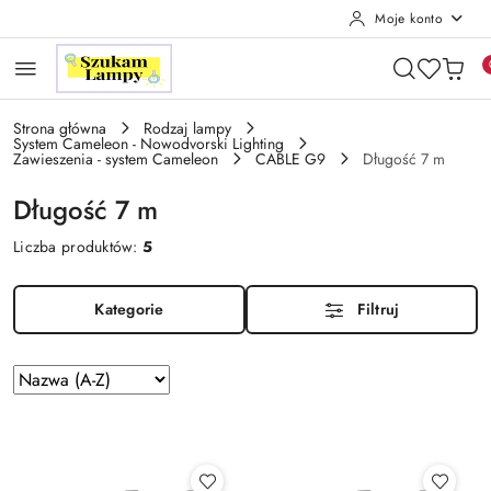
Moje konto
Przejdź do treści głównej
Przejdź do wyszukiwarki
Przejdź do moje konto
Przejdź do menu głównego
Przejdź do stopki
Strona główna
Rodzaj lampy
System Cameleon - Nowodvorski Lighting
Zawieszenia - system Cameleon
CABLE G9
Długość 7 m
Długość 7 m
Liczba produktów:
5
Kategorie
Filtruj
Zastosowano
Sortuj
według
sortowanie:
Nazwa
(A-
Z).