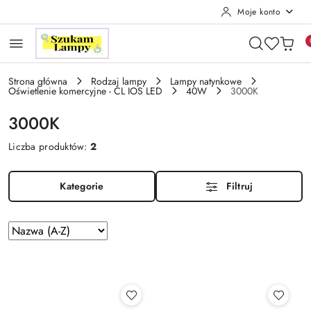
Moje konto
Przejdź do treści głównej
Przejdź do wyszukiwarki
Przejdź do moje konto
Przejdź do menu głównego
Przejdź do stopki
Strona główna
Rodzaj lampy
Lampy natynkowe
Oświetlenie komercyjne - CL IOS LED
40W
3000K
3000K
Liczba produktów:
2
Kategorie
Filtruj
Zastosowano
Sortuj
według
sortowanie:
Nazwa
(A-
Z).