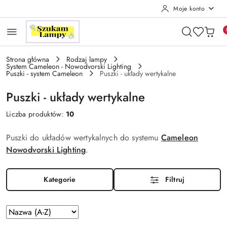
Moje konto
Przejdź do treści głównej
Przejdź do wyszukiwarki
Przejdź do moje konto
Przejdź do menu głównego
Przejdź do stopki
Strona główna
Rodzaj lampy
System Cameleon - Nowodvorski Lighting
Puszki - system Cameleon
Puszki - układy wertykalne
Puszki - układy wertykalne
Liczba produktów:
10
Puszki do układów wertykalnych do systemu
Cameleon
Nowodvorski Lighting
.
Kategorie
Filtruj
Zastosowano
Sortuj
według
sortowanie: