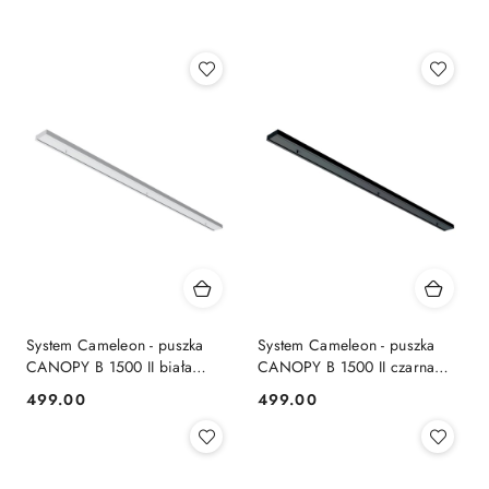
Nazwa
(A-
Z).
System Cameleon - puszka
System Cameleon - puszka
CANOPY B 1500 II biała
CANOPY B 1500 II czarna
podłużna - Nowodvorski
podłużna - Nowodvorski
499.00
499.00
Cena:
Cena:
Lighting
Lighting