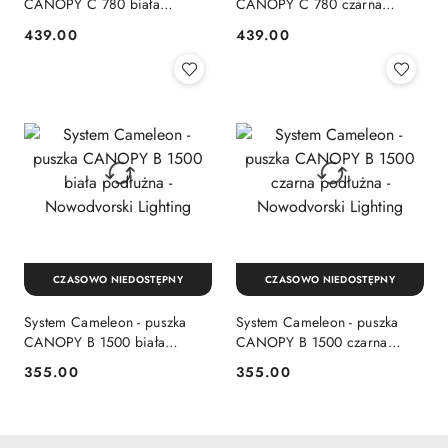
CANOPY C 780 biała
CANOPY C 780 czarna
prostokątna - Nowodvorski
prostokątna - Nowodvorski
439.00
439.00
Cena:
Cena:
Lighting
Lighting
CZASOWO NIEDOSTĘPNY
CZASOWO NIEDOSTĘPNY
System Cameleon - puszka
System Cameleon - puszka
CANOPY B 1500 biała
CANOPY B 1500 czarna
podłużna - Nowodvorski
podłużna - Nowodvorski
355.00
355.00
Cena:
Cena:
Lighting
Lighting