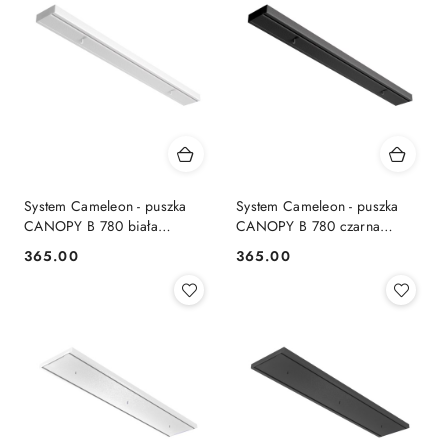
System Cameleon - puszka
System Cameleon - puszka
CANOPY B 780 biała
CANOPY B 780 czarna
podłużna - Nowodvorski
podłużna - Nowodvorski
365.00
365.00
Cena:
Cena:
Lighting
Lighting