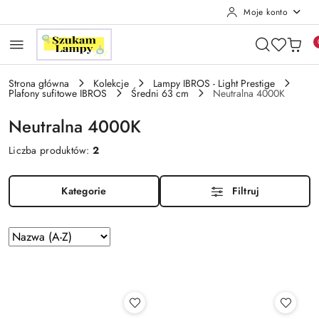
Moje konto
Przejdź do treści głównej
Przejdź do wyszukiwarki
Przejdź do moje konto
Przejdź do menu głównego
Przejdź do stopki
Strona główna
Kolekcje
Lampy IBROS - Light Prestige
Plafony sufitowe IBROS
Średni 63 cm
Neutralna 4000K
Neutralna 4000K
Liczba produktów:
2
Kategorie
Filtruj
Zastosowano
Sortuj
według
sortowanie:
Nazwa
(A-
Z).