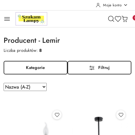
Moje konto
Przejdź do treści głównej
Przejdź do wyszukiwarki
Przejdź do moje konto
Przejdź do menu głównego
Przejdź do stopki
Producent - Lemir
Liczba produktów:
8
Kategorie
Filtruj
Zastosowano
Sortuj
według
sortowanie:
Nazwa
(A-
Z).