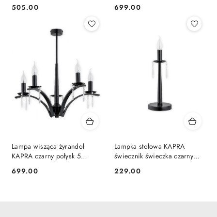
ramiona świeczki świeczniki -
ramion świeczki świeczniki -
505.00
699.00
Cena:
Cena:
Lemir
Lemir
Lampa wisząca żyrandol
Lampka stołowa KAPRA
KAPRA czarny połysk 5
świecznik świeczka czarny
lampek ramion świeczki
połysk - Lemir
699.00
229.00
Cena:
Cena:
świeczniki - Lemir