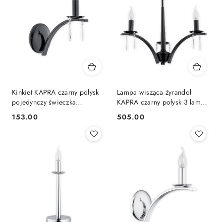
Kinkiet KAPRA czarny połysk
Lampa wisząca żyrandol
pojedynczy świeczka
KAPRA czarny połysk 3 lampki
świecznik błyszczący - Lemir
ramiona świeczki świeczniki -
153.00
505.00
Cena:
Cena:
Lemir