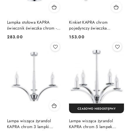
Lampka stołowa KAPRA
Kinkiet KAPRA chrom
świecznik świeczka chrom -
pojedynczy świeczka
Lemir
świecznik błyszczący połysk -
283.00
153.00
Cena:
Cena:
Lemir
CZASOWO NIEDOSTĘPNY
Lampa wisząca żyrandol
Lampa wisząca żyrandol
KAPRA chrom 3 lampki
KAPRA chrom 5 lampek