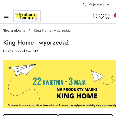
Moje konto
Przejdź do treści głównej
Przejdź do wyszukiwarki
Przejdź do moje konto
Przejdź do menu głównego
Przejdź do stopki
Strona główna
King Home - wyprzedaż
King Home - wyprzedaż
Liczba produktów:
37