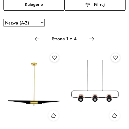
Kategorie
Filtruj
Zastosowano
Sortuj
według
sortowanie:
Nazwa
(A-
Z).