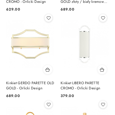
CROMO - Orlicki Design
GOLD złoty / biały kremowy
elegancki w stylu hampton -
629.00
689.00
Cena:
Cena:
Orlicki Design
Kinkiet GERDO PARETTE OLD
Kinkiet LIBERO PARETTE
GOLD - Orlicki Design
CROMO - Orlicki Design
689.00
379.00
Cena:
Cena: