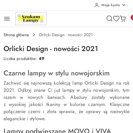
Moje konto
Przejdź do treści głównej
Przejdź do wyszukiwarki
Przejdź do moje konto
Przejdź do menu głównego
Przejdź do stopki
Strona główna
Orlicki Design - nowości 2021
Orlicki Design - nowości 2021
Liczba produktów:
49
Czarne lampy w stylu nowojorskim
Zachwyć się najnowszą kolekcją lamp Orlicki Design na rok
2021. Odkryj znane Ci już lampy w stylu nowojorskim, tym
razem w nowych barwach. Abażury zostały wykonane
z wysokiej jakości tkaniny w kolorze czarnym. Klasyczne
połączenie czerni i złota sprawia, że oprawy są niezwykle
eleganckie i stylowe.
Lampy podwieszane MOVO i VIVA