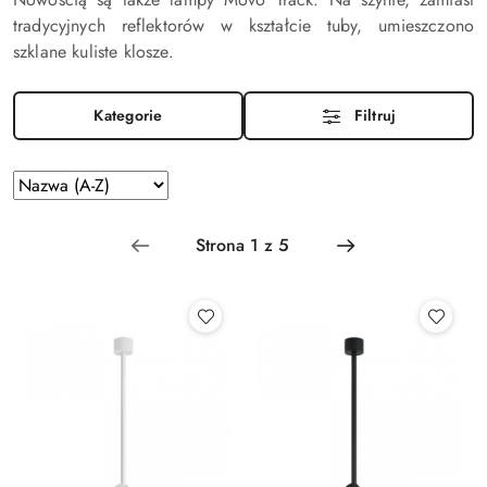
tradycyjnych reflektorów w kształcie tuby, umieszczono
szklane kuliste klosze.
Kategorie
Filtruj
Zastosowano
Sortuj
według
sortowanie:
Nazwa
(A-
Z).